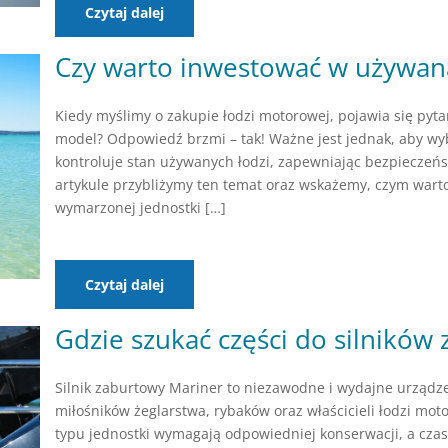
Czytaj dalej
Czy warto inwestować w używan
Kiedy myślimy o zakupie łodzi motorowej, pojawia się pyt
model? Odpowiedź brzmi – tak! Ważne jest jednak, aby w
kontroluje stan używanych łodzi, zapewniając bezpieczeństw
artykule przybliżymy ten temat oraz wskażemy, czym wart
wymarzonej jednostki […]
Czytaj dalej
Gdzie szukać części do silników
Silnik zaburtowy Mariner to niezawodne i wydajne urządz
miłośników żeglarstwa, rybaków oraz właścicieli łodzi moto
typu jednostki wymagają odpowiedniej konserwacji, a cza