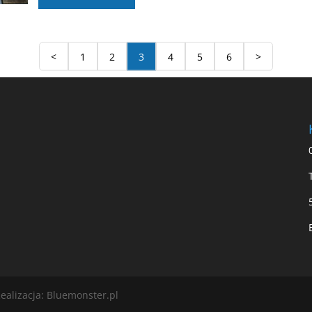
<
1
2
3
4
5
6
>
ealizacja: Bluemonster.pl