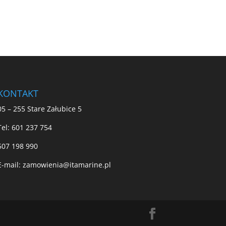
KONTAKT
05 – 255 Stare Załubice 5
Tel:
601 237 754
507 198 990
E-mail:
zamowienia@itamarine.pl