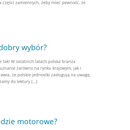
ów części zamiennych, żeby mieć pewność, że
 dobry wybór?
e tak! W ostatnich latach polska branża
uznanie zarówno na rynku krajowym, jak i
wia, że polskie jednostki zasługują na uwagę,
zamy do lektury […]
łodzie motorowe?