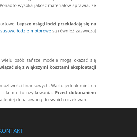
 Ponadto wysoka jakość materiałów sprawia, że
portowe.
Lepsze osiągi łodzi przekładają się na
ksusowe łodzie motorowe
są również zazwyczaj
la wielu osób tańsze modele mogą okazać się
wiązać się z większymi kosztami eksploatacji
i możliwości finansowych. Warto jednak mieć na
k i komfortu użytkowania.
Przed dokonaniem
najlepiej dopasowaną do swoich oczekiwań.
KONTAKT