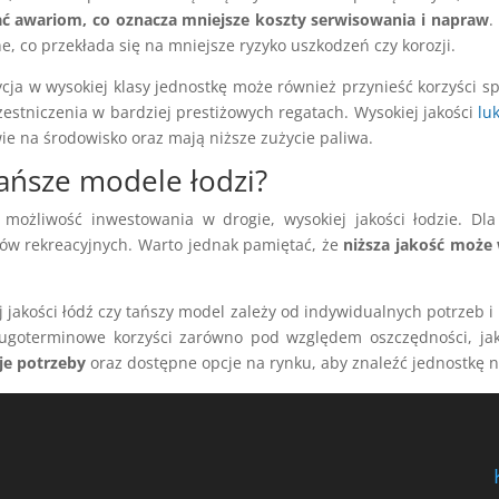
gać awariom, co oznacza mniejsze koszty serwisowania i napraw
.
e, co przekłada się na mniejsze ryzyko uszkodzeń czy korozji.
cja w wysokiej klasy jednostkę może również przynieść korzyści s
estniczenia w bardziej prestiżowych regatach. Wysokiej jakości
lu
e na środowisko oraz mają niższe zużycie paliwa.
ańsze modele łodzi?
 możliwość inwestowania w drogie, wysokiej jakości łodzie. D
lów rekreacyjnych. Warto jednak pamiętać, że
niższa jakość może 
 jakości łódź czy tańszy model zależy od indywidualnych potrzeb 
ługoterminowe korzyści zarówno pod względem oszczędności, ja
je potrzeby
oraz dostępne opcje na rynku, aby znaleźć jednostkę 