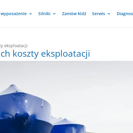
i wyposażenie
Silniki
Zamów łódź
Serwis
Diagnos
ty eksploatacji
ich koszty eksploatacji