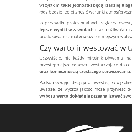
wszystkim
takie jednostki będą rzadziej ule
łódź będzie lepiej znosić warunki atmosferyczn
W przypadku profesjonalnych żeglarzy inwesty
lepsze wyniki w zawodach
oraz możliwość ucz
produkowane z materiałów o mniejszym wpływi
Czy warto inwestować w t
Oczywiście, nie każdy miłośnik pływania ma
przystępniejsze cenowo i wystarczające do ce
oraz koniecznością częstszego serwisowania
.
Podsumowując, decyzja o inwestycji w wysokiej
uwadze, że wyższa jakość może przynieść d
wyboru warto dokładnie przeanalizować swo