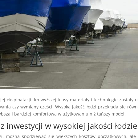
j eksploatacji. Im wyższej klasy materiały i technologie zostały 
wania czy wymiany części. Wysoka jakość łodzi przekłada się równ
zybsza i bardziej komfortowa w użytkowaniu niż tańszy model.
 inwestycji w wysokiej jakości łodzie
dzi, można spodziewać się większych kosztów początkowych, ale 